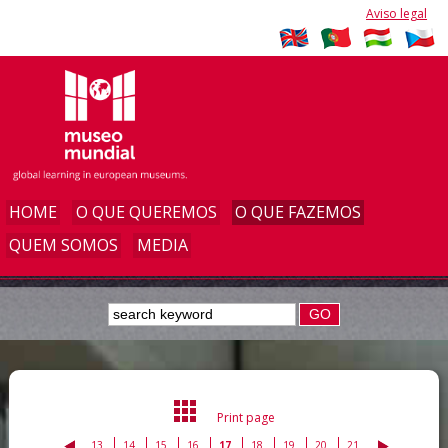
Aviso legal
HOME
O QUE QUEREMOS
O QUE FAZEMOS
QUEM SOMOS
MEDIA
GO
Print page
13
14
15
16
17
18
19
20
21