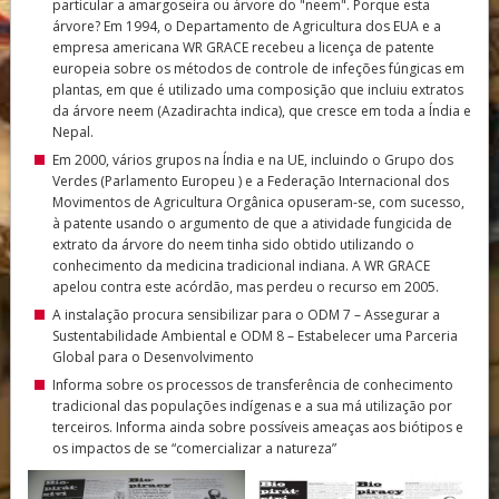
particular a amargoseira ou árvore do "neem". Porque esta
árvore? Em 1994, o Departamento de Agricultura dos EUA e a
empresa americana WR GRACE recebeu a licença de patente
europeia sobre os métodos de controle de infeções fúngicas em
plantas, em que é utilizado uma composição que incluiu extratos
da árvore neem (Azadirachta indica), que cresce em toda a Índia e
Nepal.
Em 2000, vários grupos na Índia e na UE, incluindo o Grupo dos
Verdes (Parlamento Europeu ) e a Federação Internacional dos
Movimentos de Agricultura Orgânica opuseram-se, com sucesso,
à patente usando o argumento de que a atividade fungicida de
extrato da árvore do neem tinha sido obtido utilizando o
conhecimento da medicina tradicional indiana. A WR GRACE
apelou contra este acórdão, mas perdeu o recurso em 2005.
A instalação procura sensibilizar para o ODM 7 – Assegurar a
Sustentabilidade Ambiental e ODM 8 – Estabelecer uma Parceria
Global para o Desenvolvimento
Informa sobre os processos de transferência de conhecimento
tradicional das populações indígenas e a sua má utilização por
terceiros. Informa ainda sobre possíveis ameaças aos biótipos e
os impactos de se “comercializar a natureza”