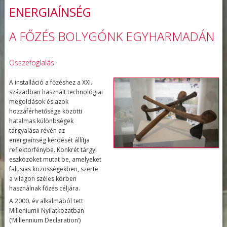
ENERGIAÍNSÉG
A FŐZÉS BOLYGÓNK EGYHARMADÁN
Összefoglalás
A installáció a főzéshez a XXI.
században használt technológiai
megoldások és azok
hozzáférhetősége közötti
hatalmas különbségek
tárgyalása révén az
energiaínség kérdését állítja
reflektorfénybe. Konkrét tárgyi
eszközöket mutat be, amelyeket
falusias közösségekben, szerte
a világon széles körben
használnak főzés céljára.
A 2000. év alkalmából tett
Milleniumii Nyilatkozatban
(‘Millennium Declaration’)