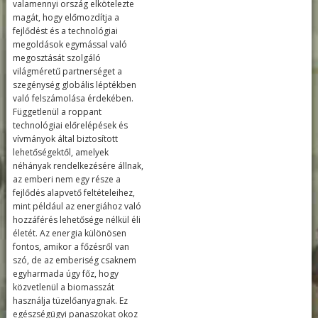
valamennyi ország elkötelezte
magát, hogy előmozdítja a
fejlődést és a technológiai
megoldások egymással való
megosztását szolgáló
világméretű partnerséget a
szegénység globális léptékben
való felszámolása érdekében.
Függetlenül a roppant
technológiai előrelépések és
vívmányok által biztosított
lehetőségektől, amelyek
néhányak rendelkezésére állnak,
az emberi nem egy része a
fejlődés alapvető feltételeihez,
mint például az energiához való
hozzáférés lehetősége nélkül éli
életét. Az energia különösen
fontos, amikor a főzésről van
szó, de az emberiség csaknem
egyharmada úgy főz, hogy
közvetlenül a biomasszát
használja tüzelőanyagnak. Ez
egészségügyi panaszokat okoz