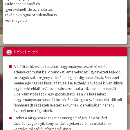
(különösen nőknél és
gyerekeknél), de az erdőirtás
révén ökológiai problémákat is
von maga után.
RÉSZLETEK
A kiállítás főzéshez használt hagyományos eszközöket és
edényeket mutat be, olyanokat, amelyeket az úgynevezett fejlődő
országok sok szegény vidékén még mindig használnak. Szerepel
benne egy házilag készült fatüzelésű tűzhely. Továbbá ki van állítva
egy tüzelő előállításához alkalmazott balta, tűz mellett használt
ülőalkalmatosságok, egy gőzölögtető, és a víz hűtéséhez
hagyományosan használt korsó. Sok látogató számára ősi időkből
fennmaradt régészeti leleteknek tűnnek, de valójában néhány
évesnél nem régebbiek.
Ezeket a tárgyi eszközöket az energiaínségről és a szilárd
tüzelőanyagok nyílt konyhai tűzhelyeken való használatának
veszélyeiről szóló információ kíséri.