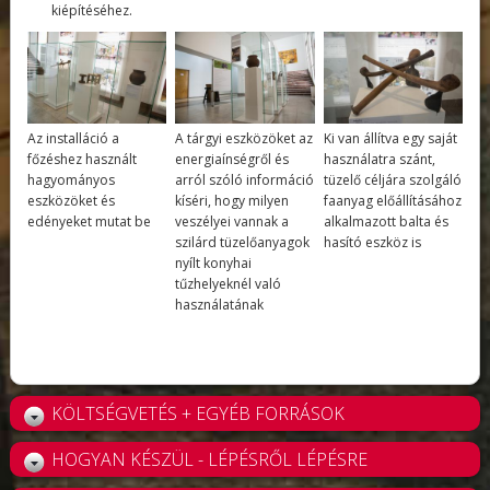
kiépítéséhez.
Az installáció a
A tárgyi eszközöket az
Ki van állítva egy saját
főzéshez használt
energiaínségről és
használatra szánt,
hagyományos
arról szóló információ
tüzelő céljára szolgáló
eszközöket és
kíséri, hogy milyen
faanyag előállításához
edényeket mutat be
veszélyei vannak a
alkalmazott balta és
szilárd tüzelőanyagok
hasító eszköz is
nyílt konyhai
tűzhelyeknél való
használatának
KÖLTSÉGVETÉS + EGYÉB FORRÁSOK
HOGYAN KÉSZÜL - LÉPÉSRŐL LÉPÉSRE