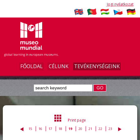
Jogi nyilatkozat
FŐOLDAL
CÉLUNK
TEVÉKENYSÉGEINK
GO
Print page
15
16
17
18
19
20
21
22
23