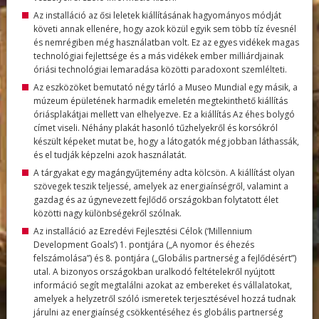
Az installáció az ősi leletek kiállításának hagyományos módját
követi annak ellenére, hogy azok közül egyik sem több tíz évesnél
és nemrégiben még használatban volt. Ez az egyes vidékek magas
technológiai fejlettsége és a más vidékek ember milliárdjainak
óriási technológiai lemaradása közötti paradoxont szemlélteti.
Az eszközöket bemutató négy tárló a Museo Mundial egy másik, a
múzeum épületének harmadik emeletén megtekinthető kiállítás
óriásplakátjai mellett van elhelyezve. Ez a kiállítás Az éhes bolygó
címet viseli. Néhány plakát hasonló tűzhelyekről és korsókról
készült képeket mutat be, hogy a látogatók még jobban láthassák,
és el tudják képzelni azok használatát.
A tárgyakat egy magángyűjtemény adta kölcsön. A kiállítást olyan
szövegek teszik teljessé, amelyek az energiaínségről, valamint a
gazdag és az úgynevezett fejlődő országokban folytatott élet
közötti nagy különbségekről szólnak.
Az installáció az Ezredévi Fejlesztési Célok (‘Millennium
Development Goals’) 1. pontjára („A nyomor és éhezés
felszámolása”) és 8. pontjára („Globális partnerség a fejlődésért”)
utal. A bizonyos országokban uralkodó feltételekről nyújtott
információ segít megtalálni azokat az embereket és vállalatokat,
amelyek a helyzetről szóló ismeretek terjesztésével hozzá tudnak
járulni az energiaínség csökkentéséhez és globális partnerség