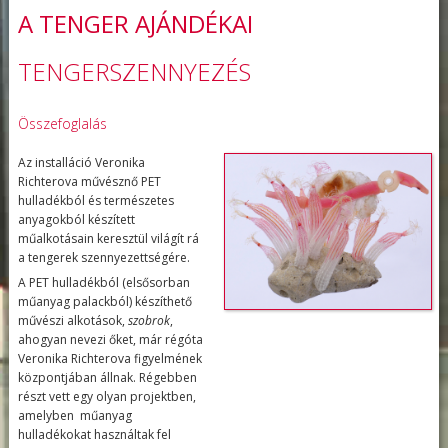
A TENGER AJÁNDÉKAI
TENGERSZENNYEZÉS
Összefoglalás
Az installáció Veronika
Richterova művésznő PET
hulladékból és természetes
anyagokból készített
műalkotásain keresztül világít rá
a tengerek szennyezettségére.
A PET hulladékból (elsősorban
műanyag palackból) készíthető
művészi alkotások,
szobrok
,
ahogyan nevezi őket, már régóta
Veronika Richterova figyelmének
központjában állnak. Régebben
részt vett egy olyan projektben,
amelyben műanyag
hulladékokat használtak fel