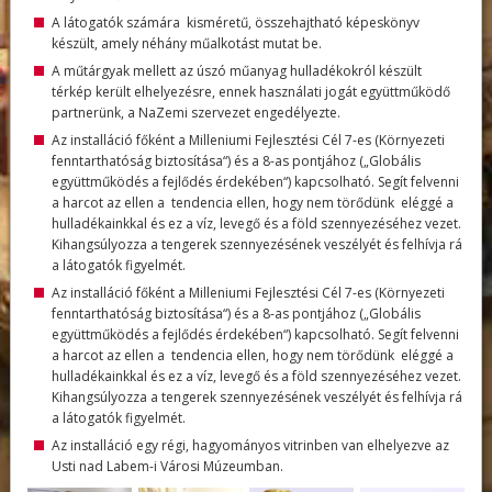
A látogatók számára kisméretű, összehajtható képeskönyv
készült, amely néhány műalkotást mutat be.
A műtárgyak mellett az úszó műanyag hulladékokról készült
térkép került elhelyezésre, ennek használati jogát együttműködő
partnerünk, a NaZemi szervezet engedélyezte.
Az installáció főként a Milleniumi Fejlesztési Cél 7-es (Környezeti
fenntarthatóság biztosítása“) és a 8-as pontjához („Globális
együttműködés a fejlődés érdekében“) kapcsolható. Segít felvenni
a harcot az ellen a tendencia ellen, hogy nem törődünk eléggé a
hulladékainkkal és ez a víz, levegő és a föld szennyezéséhez vezet.
Kihangsúlyozza a tengerek szennyezésének veszélyét és felhívja rá
a látogatók figyelmét.
Az installáció főként a Milleniumi Fejlesztési Cél 7-es (Környezeti
fenntarthatóság biztosítása“) és a 8-as pontjához („Globális
együttműködés a fejlődés érdekében“) kapcsolható. Segít felvenni
a harcot az ellen a tendencia ellen, hogy nem törődünk eléggé a
hulladékainkkal és ez a víz, levegő és a föld szennyezéséhez vezet.
Kihangsúlyozza a tengerek szennyezésének veszélyét és felhívja rá
a látogatók figyelmét.
Az installáció egy régi, hagyományos vitrinben van elhelyezve az
Usti nad Labem-i Városi Múzeumban.