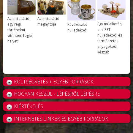
Az installáció
Az installáció
Egy műalkotás,
egy régi,
megnyitója
Kávékészlet
ami PET
történelmi
hulladékból
hulladékból és
vitrinben foglal
természetes
helyet
anyagokból
készült
KÖLTSÉGVETÉS + EGYÉB FORRÁSOK
HOGYAN KÉSZÜL - LÉPÉSRŐL LÉPÉSRE
KIÉRTÉKELÉS
INTERNETES LINKEK ÉS EGYÉB FORRÁSOK