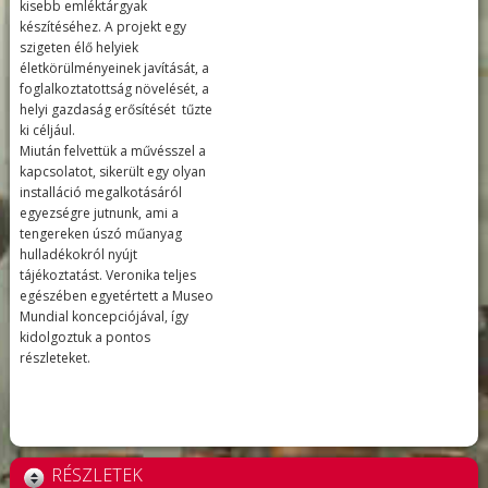
kisebb emléktárgyak
készítéséhez. A projekt egy
szigeten élő helyiek
életkörülményeinek javítását, a
foglalkoztatottság növelését, a
helyi gazdaság erősítését tűzte
ki céljául.
Miután felvettük a művésszel a
kapcsolatot, sikerült egy olyan
installáció megalkotásáról
egyezségre jutnunk, ami a
tengereken úszó műanyag
hulladékokról nyújt
tájékoztatást. Veronika teljes
egészében egyetértett a Museo
Mundial koncepciójával, így
kidolgoztuk a pontos
részleteket.
RÉSZLETEK