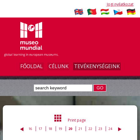
Jogi nyilatkozat
FŐOLDAL
CÉLUNK
TEVÉKENYSÉGEINK
GO
Print page
16
17
18
19
20
21
22
23
24