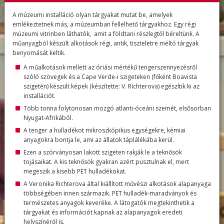
A múzeumi installáció olyan tárgyakat mutat be, amelyek
emlékeztetnek más, a múzeumban fellelhető tárgyakhoz. Egy régi
múzeumi vitrinben láthatók, amit a földtani részlegtől béreltünk. A
műanyagból készült alkotások régi, antik, tiszteletre méltó tárgyak
benyomását keltik.
A műalkotások mellett az óriási mértékű tengerszennyezésről
szóló szövegek és a Cape Verde-i szigeteken (főként Boavista
szigetén) készült képek (készítette: V. Richterova) egészítik ki az
installációt.
Több tonna folytonosan mozgó atlanti-óceáni szemét, elsősorban
Nyugat-Afrikából.
A tenger a hulladékot mikroszkópikus egységekre, kémiai
anyagokra bontja le, ami az állatok táplálékába kerül.
Ezen a szórványosan lakott szigeten rakják le a teknősök
tojásaikat. A kis teknősök gyakran azért pusztulnak el, mert
megeszik a kisebb PET hulladékokat.
A Veronika Richterova által kiállított művészi alkotások alapanyaga
többségében innen származik. PET hulladék-maradványok és
természetes anyagok keveréke. A látogatók megtekinthetik a
tárgyakat és információt kapnak az alapanyagok eredeti
helyszínéről is.