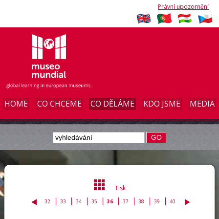
Právní upozornění
HOME
CO CHCEME
CO DĚLÁME
KDO JSME
MEDIA
GO
Tisk
32
33
34
35
36
37
38
39
40