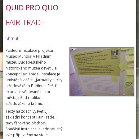
QUID PRO QUO
FAIR TRADE
Shrnutí
Poslední instalace projektu
Museo Mundial v Hradním
muzeu Budapešťského
historického muzea osvětluje
koncept Fair Trade. Instalace je
umístěná v části „Jarmarky a trhy
středověkého Budínu a Pešti“
expozice věnované historii
města, před replikou
středověkého krámu.
Texty na zdech vysvětlují
základní koncept Fair Trade,
tedy férového obchodu.
Součástí instalace je jednoduchý
kviz připevněný na stole.