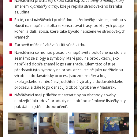
Návštěvníci procházejí okolo části expozice
Dílny a manufaktury
směrem k
Jarmarky a trhy
, kde je replika středověkého krámku
z Budína.
Po té, co si návštěvníci prohlédnou středověký krámek, mohou si
zkusit na mapě na stolku rekonstruovat trasy, po kterých putuje
koření a další zboží, které také bývalo nabízené ve středověkých
krámech.
Zároveň může návštěvník cítit vůně z trhu.
Návštěvníci se mohou posadit k mapě světa položené na stole a
seznámit se s logy a symboly, které jsou na produktech, jako
například dobře známé logo Fair Trade. Cílem této části je
představit tyto symboly na produktech, stejně jako udržitelnou
výrobu a dodavatelský proces. Jsou zde značky a loga
ekologického zemědělství, udržitelné výroby a dodavatelského
procesu, a dále logo označující zboží vyrobené v Maďarsku.
Návštěvnicí mají příležitost napsat tipy na obchody a weby
nabízející faitradové produkty na lepící poznámkové lístečky a ty
pak dát na „stěnu doporučení“.