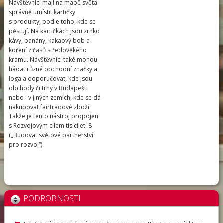
Návštěvníci mají na mapě světa
správně umístit kartičky
s produkty, podle toho, kde se
pěstují. Na kartičkách jsou zrnko
kávy, banány, kakaový bob a
koření z časů středověkého
krámu. Návštěvníci také mohou
hádat různé obchodní značky a
loga a doporučovat, kde jsou
obchody či trhy v Budapešti
nebo i v jiných zemích, kde se dá
nakupovat fairtradové zboží.
Takže je tento nástroj propojen
s Rozvojovým cílem tisíciletí 8
(„Budovat světové partnerství
pro rozvoj“).
PODROBNOSTI