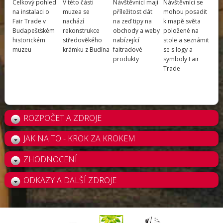
Celkový pohled
V této části
Návštěvnicí mají
Návštěvníci se
na instalaci o
muzea se
příležitost dát
mohou posadit
Fair Trade v
nachází
na zeď tipy na
k mapě světa
Budapešťském
rekonstrukce
obchody a weby
položené na
historickém
středověkého
nabízející
stole a seznámit
muzeu
krámku z Budína
faitradové
se s logy a
produkty
symboly Fair
Trade
ROZPOČET A ZDROJE
JAK NA TO - KROK ZA KROKEM
ZHODNOCENÍ
ODKAZY A DALŠÍ ZDROJE