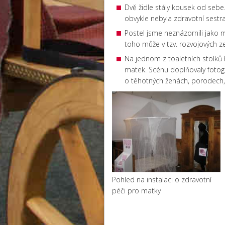
Dvě židle stály kousek od sebe
obvykle nebyla zdravotní sestra
Postel jsme neznázornili jako mí
toho může v tzv. rozvojových z
Na jednom z toaletních stolků by
matek. Scénu doplňovaly fotogra
o těhotných ženách, porodech, 
Pohled na instalaci o zdravotní
péči pro matky