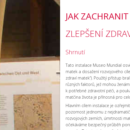
JAK ZACHRANI
ZLEPŠENÍ ZDRA
Shrnutí
Tato instalace Museo Mundial osvě
matek a dosažení rozvojového cíle t
zdraví matek“). Použitý přístup bra
různých faktorů, jež mohou ženám 
k potřebné zdravotní péči, a pouk
matčina života je přínosná pro ce
Hlavním cílem instalace je ozřejmit
pozornost jednomu z nejdramatičtěj
rozvojových zemích, úmrtnosti mat
očekáváme bezpečný průběh poro