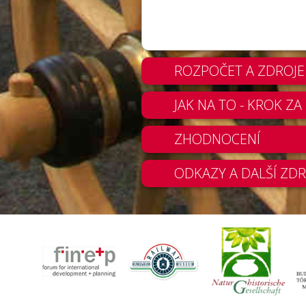
ROZPOČET A ZDROJE
JAK NA TO - KROK Z
ZHODNOCENÍ
ODKAZY A DALŠÍ ZDR