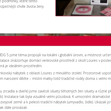
e podmínky, které tento
pečnější chvíle života ženy.
MDG 5 jsme téma propojili na lokální i globální úrovni, a místnost ur
 Instalace znázorňuje domácí venkovské prostředí z okolí Loures v pos
terá je ideálním prostředím.
venkovský nábytek z oblasti Loures z minulého století. Prostorové usp
 narození dítěte – místní matky totiž tradičně rodily doma s velmi 
u zrcadla a dveře) jsme zavěsili siluety těhotných žen siluety a různé 
i). Instalace tak byla vizuálně velmi působivá. K umocnění dramatické
ozvojové země a k pelesti tradiční nábytek (umyvadlo, židle). Ukázali 
ak dále provázali.