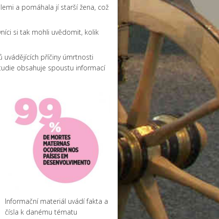
lemi a pomáhala jí starší žena, což
níci si tak mohli uvědomit, kolik
ů uvádějících příčiny úmrtnosti
 studie obsahuje spoustu informací
Informační materiál uvádí fakta a
čísla k danému tématu