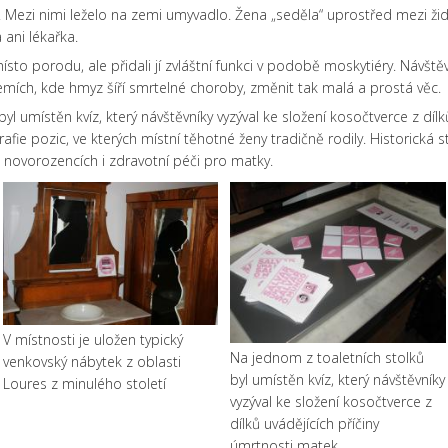
. Mezi nimi leželo na zemi umyvadlo. Žena „seděla“ uprostřed mezi žid
 ani lékařka.
sto porodu, ale přidali jí zvláštní funkci v podobě moskytiéry. Návštěv
emích, kde hmyz šíří smrtelné choroby, změnit tak malá a prostá věc.
l umístěn kvíz, který návštěvníky vyzýval ke složení kosočtverce z dílk
fie pozic, ve kterých místní těhotné ženy tradičně rodily. Historická
novorozencích i zdravotní péči pro matky.
V místnosti je uložen typický
Na jednom z toaletních stolků
venkovský nábytek z oblasti
byl umístěn kvíz, který návštěvníky
Loures z minulého století
vyzýval ke složení kosočtverce z
dílků uvádějících příčiny
úmrtnosti matek