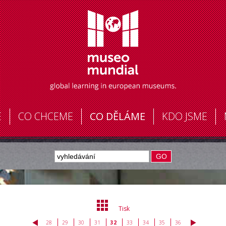
E
CO CHCEME
CO DĚLÁME
KDO JSME
GO
Tisk
28
29
30
31
32
33
34
35
36