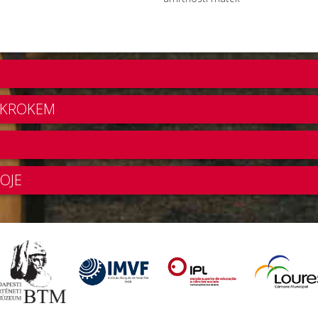
A KROKEM
OJE