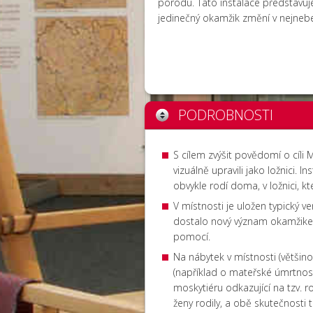
porodu. Tato instalace představuj
jedinečný okamžik změní v nejnebez
PODROBNOSTI
S cílem zvýšit povědomí o cíli 
vizuálně upravili jako ložnici.
obvykle rodí doma, v ložnici, k
V místnosti je uložen typický 
dostalo nový význam okamžikem
pomocí.
Na nábytek v místnosti (většino
(například o mateřské úmrtnost
moskytiéru odkazující na tzv. r
ženy rodily, a obě skutečnosti t