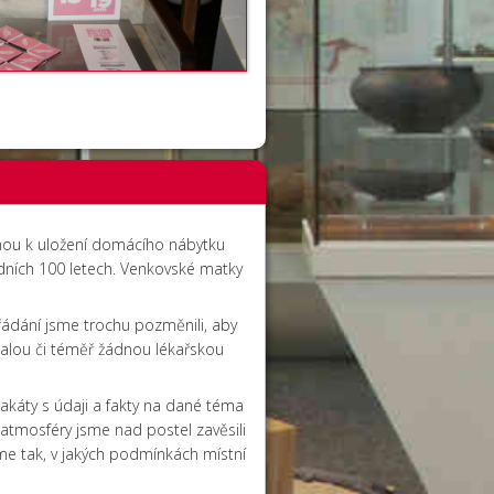
čenou k uložení domácího nábytku
ledních 100 letech. Venkovské matky
ořádání jsme trochu pozměnili, aby
malou či téměř žádnou lékařskou
plakáty s údaji a fakty na dané téma
 atmosféry jsme nad postel zavěsili
jsme tak, v jakých podmínkách místní