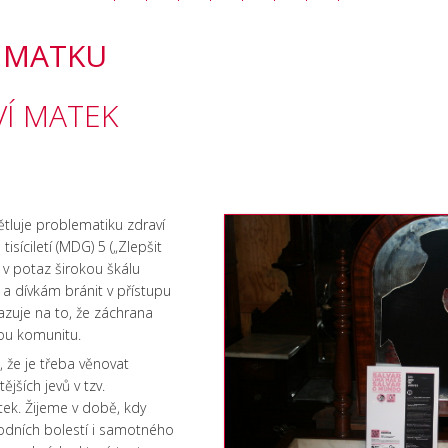
T MATKU
VÍ MATEK
tluje problematiku zdraví
isíciletí (MDG) 5 („Zlepšit
l v potaz širokou škálu
a dívkám bránit v přístupu
azuje na to, že záchrana
lou komunitu.
, že je třeba věnovat
ších jevů v tzv.
ek. Žijeme v době, kdy
dních bolestí i samotného