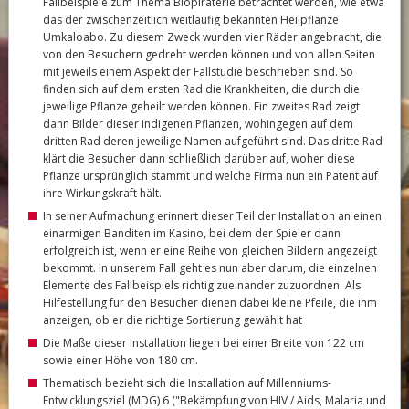
Fallbeispiele zum Thema Biopiraterie betrachtet werden, wie etwa
das der zwischenzeitlich weitläufig bekannten Heilpflanze
Umkaloabo. Zu diesem Zweck wurden vier Räder angebracht, die
von den Besuchern gedreht werden können und von allen Seiten
mit jeweils einem Aspekt der Fallstudie beschrieben sind. So
finden sich auf dem ersten Rad die Krankheiten, die durch die
jeweilige Pflanze geheilt werden können. Ein zweites Rad zeigt
dann Bilder dieser indigenen Pflanzen, wohingegen auf dem
dritten Rad deren jeweilige Namen aufgeführt sind. Das dritte Rad
klärt die Besucher dann schließlich darüber auf, woher diese
Pflanze ursprünglich stammt und welche Firma nun ein Patent auf
ihre Wirkungskraft hält.
In seiner Aufmachung erinnert dieser Teil der Installation an einen
einarmigen Banditen im Kasino, bei dem der Spieler dann
erfolgreich ist, wenn er eine Reihe von gleichen Bildern angezeigt
bekommt. In unserem Fall geht es nun aber darum, die einzelnen
Elemente des Fallbeispiels richtig zueinander zuzuordnen. Als
Hilfestellung für den Besucher dienen dabei kleine Pfeile, die ihm
anzeigen, ob er die richtige Sortierung gewählt hat
Die Maße dieser Installation liegen bei einer Breite von 122 cm
sowie einer Höhe von 180 cm.
Thematisch bezieht sich die Installation auf Millenniums-
Entwicklungsziel (MDG) 6 ("Bekämpfung von HIV / Aids, Malaria und