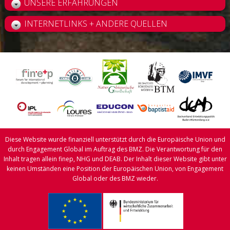
UNSERE ERFAHRUNGEN
INTERNETLINKS + ANDERE QUELLEN
Diese Website wurde finanziell unterstützt durch die Europäische Union und
durch Engagement Global im Auftrag des BMZ. Die Verantwortung für den
Inhalt tragen allein finep, NHG und DEAB. Der Inhalt dieser Website gibt unter
keinen Umständen eine Position der Europäischen Union, von Engagement
Global oder des BMZ wieder.