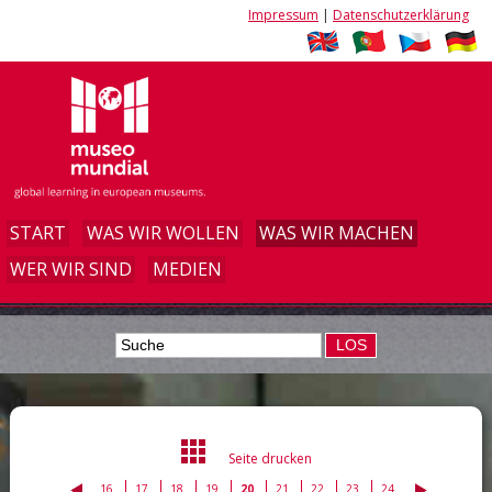
Impressum
|
Datenschutzerklärung
START
WAS WIR WOLLEN
WAS WIR MACHEN
WER WIR SIND
MEDIEN
LOS
Seite drucken
16
17
18
19
20
21
22
23
24