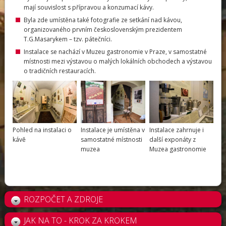
mají souvislost s přípravou a konzumací kávy.
Byla zde umístěna také fotografie ze setkání nad kávou,
organizovaného prvním československým prezidentem
T.G.Masarykem – tzv. pátečníci.
Instalace se nachází v Muzeu gastronomie v Praze, v samostatné
místnosti mezi výstavou o malých lokálních obchodech a výstavou
o tradičních restauracích.
Pohled na instalaci o
Instalace je umístěna v
Instalace zahrnuje i
kávě
samostatné místnosti
další exponáty z
muzea
Muzea gastronomie
ROZPOČET A ZDROJE
JAK NA TO - KROK ZA KROKEM