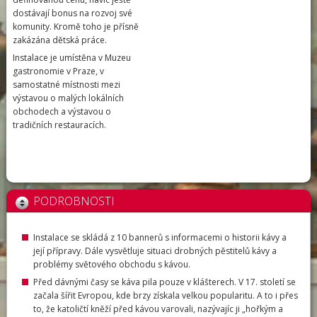
dostávají bonus na rozvoj své
komunity. Kromě toho je přísně
zakázána dětská práce.
Instalace je umístěna v Muzeu
gastronomie v Praze, v
samostatné místnosti mezi
výstavou o malých lokálních
obchodech a výstavou o
tradičních restauracích.
PODROBNOSTI
Instalace se skládá z 10 bannerů s informacemi o historii kávy a
její přípravy. Dále vysvětluje situaci drobných pěstitelů kávy a
problémy světového obchodu s kávou.
Před dávnými časy se káva pila pouze v klášterech. V 17. století se
začala šířit Evropou, kde brzy získala velkou popularitu. A to i přes
to, že katoličtí kněží před kávou varovali, nazývajíc ji „hořkým a