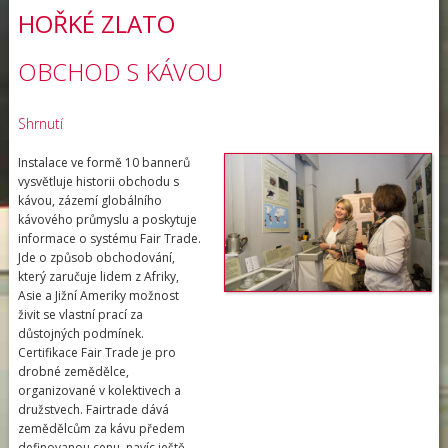
HOŘKÉ ZLATO
OBCHOD S KÁVOU
Shrnutí
Instalace ve formě 10 bannerů
vysvětluje historii obchodu s
kávou, zázemí globálního
kávového průmyslu a poskytuje
informace o systému Fair Trade.
Jde o způsob obchodování,
který zaručuje lidem z Afriky,
Asie a Jižní Ameriky možnost
živit se vlastní prací za
důstojných podmínek.
Certifikace Fair Trade je pro
drobné zemědělce,
organizované v kolektivech a
družstvech. Fairtrade dává
zemědělcům za kávu předem
definovanou cenu, navíc ještě