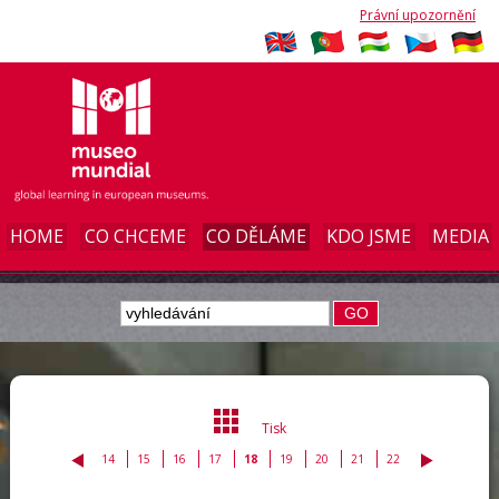
Právní upozornění
HOME
CO CHCEME
CO DĚLÁME
KDO JSME
MEDIA
GO
Tisk
14
15
16
17
18
19
20
21
22