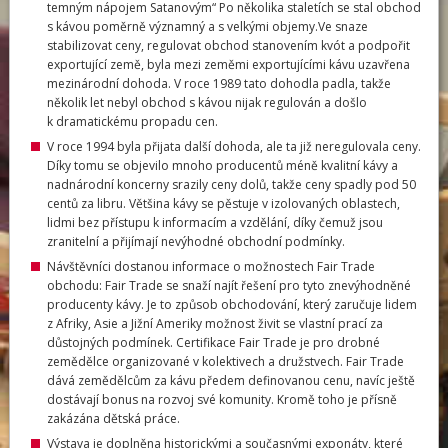
temným nápojem Satanovým“ Po několika staletích se stal obchod
s kávou poměrně významný a s velkými objemy.Ve snaze
stabilizovat ceny, regulovat obchod stanovením kvót a podpořit
exportující země, byla mezi zeměmi exportujícími kávu uzavřena
mezinárodní dohoda. V roce 1989 tato dohodla padla, takže
několik let nebyl obchod s kávou nijak regulován a došlo
k dramatickému propadu cen.
V roce 1994 byla přijata další dohoda, ale ta již neregulovala ceny.
Díky tomu se objevilo mnoho producentů méně kvalitní kávy a
nadnárodní koncerny srazily ceny dolů, takže ceny spadly pod 50
centů za libru. Většina kávy se pěstuje v izolovaných oblastech,
lidmi bez přístupu k informacím a vzdělání, díky čemuž jsou
zranitelní a přijímají nevýhodné obchodní podmínky.
Návštěvníci dostanou informace o možnostech Fair Trade
obchodu: Fair Trade se snaží najít řešení pro tyto znevýhodněné
producenty kávy. Je to způsob obchodování, který zaručuje lidem
z Afriky, Asie a Jižní Ameriky možnost živit se vlastní prací za
důstojných podmínek. Certifikace Fair Trade je pro drobné
zemědělce organizované v kolektivech a družstvech. Fair Trade
dává zemědělcům za kávu předem definovanou cenu, navíc ještě
dostávají bonus na rozvoj své komunity. Kromě toho je přísně
zakázána dětská práce.
Výstava je doplněna historickými a současnými exponáty, které